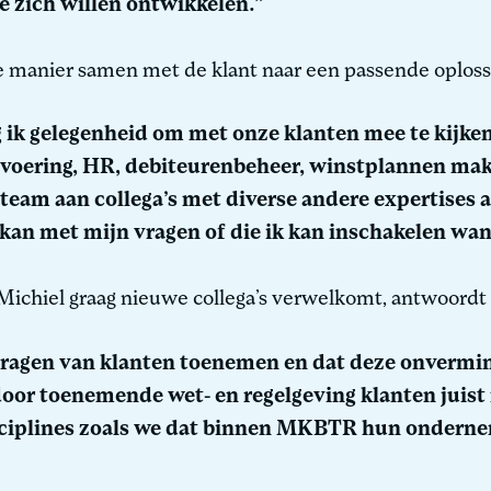
ze zich willen ontwikkelen.”
e manier samen met de klant naar een passende oploss
 ik gelegenheid om met onze klanten mee te kijken
fsvoering, HR, debiteurenbeheer, winstplannen ma
en team aan collega’s met diverse andere expertises
t kan met mijn vragen of die ik kan inschakelen wan
ichiel graag nieuwe collega’s verwelkomt, antwoordt 
vragen van klanten toenemen en dat deze onvermin
door toenemende wet- en regelgeving klanten juist
sciplines zoals we dat binnen MKBTR hun ondern