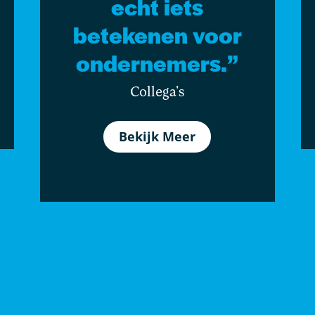
echt iets
betekenen voor
ondernemers.”
Collega's
Bekijk Meer