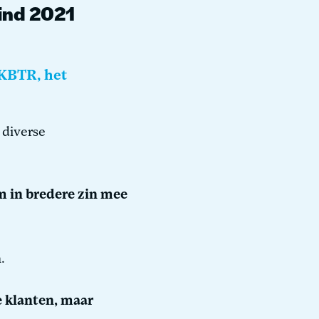
eind 2021
MKBTR, het
 diverse
m in bredere zin mee
.
e klanten, maar