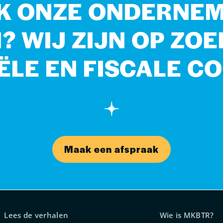
OK ONZE ONDERNE
 WIJ ZIJN OP ZO
ËLE EN FISCALE CO
Maak een afspraak
Lees de verhalen
Wie is MKBTR?