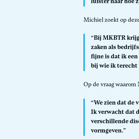
luister naar hoe 
Michiel zoekt op dez
“Bij MKBTR krijg
zaken als bedrij
fijne is dat ik e
bij wie ik terech
Op de vraag waarom M
“We zien dat de 
Ik verwacht dat 
verschillende di
vormgeven.”